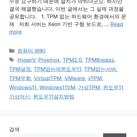
수로 요구하기 때문에 설치가 막히더군요. 하지만
결국 해결했습니다. 이번 글에서는 그 실제 과정을
공유합니다. 1. TPM 없는 하드웨어 환경에서의 문
제 저희 서버는 Xeon 기반 구형 보드로, …
Read
more
Categories
컴퓨터 WIKI
Tags
HyperV
,
Proxmox
,
TPM2.0
,
TPMBypass
,
TPM설정
,
TPM없는데윈도우11
,
TPM없는서버
,
TPM우회
,
VirtualTPM
,
VMware
,
vTPM
,
Windows11
,
Windows11VM
,
가상TPM
,
윈도우11
가상머신
,
윈도우11설치방법
검색