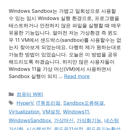
Windows Sandbox는 가볍고 일회성으로 사용할
수 있는 임시 Windows 실행 환경으로, 프로그램을
테스트하거나 안전하지 않은 파일을 실행할 때 매우
유용한 기능입니다. 얼마전 저는 가상환경 즉 윈도
우 11 VM에서 샌드박스(sandbox)를 사용할수는 없
는지 찾아보게 되었는데요. 다행히 제가 원하는대로
가능한 방법이 있었습니다. 오늘은 이 방법을 공유
해드리도록 하겠습니다. 하지만 많은 사용자들이
Windows 11을 가상 머신(VM)에서 사용하면서
Sandbox 실행이 되지 …
Read more
Categories
컴퓨터 WIKI
Tags
HyperV
,
IT튜토리얼
,
Sandbox오류해결
,
Virtualization
,
VM설정
,
Windows11
,
WindowsSandbox
,
가상머신
,
가상화기능
,
네스팅
가상화
,
시스템설정
,
윈도우11설정
,
윈도우기능활성